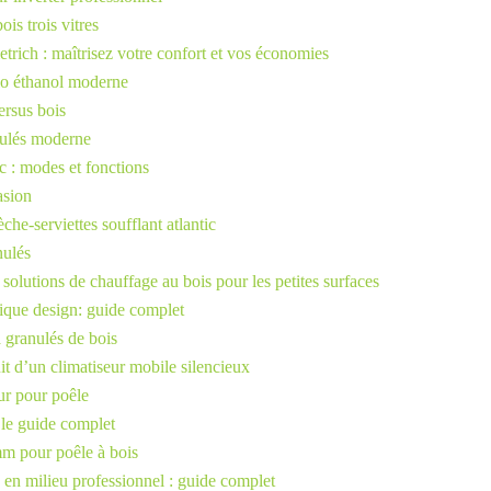
is trois vitres
trich : maîtrisez votre confort et vos économies
bio éthanol moderne
ersus bois
nulés moderne
 : modes et fonctions
asion
che-serviettes soufflant atlantic
nulés
 solutions de chauffage au bois pour les petites surfaces
trique design: guide complet
 granulés de bois
it d’un climatiseur mobile silencieux
ur pour poêle
 le guide complet
mm pour poêle à bois
en milieu professionnel : guide complet