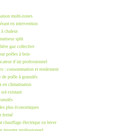
maison multi-zones
érant en intervention
 à chaleur
atiseur split
ière gaz collective
ur poêles à bois
cateur d’air professionnel
es : consommation et rendement
r de poêle à granulés
 en climatisation
sol existant
ranulés
 les plus économiques
er fermé
 chauffage électrique en hiver
r inverter professionnel