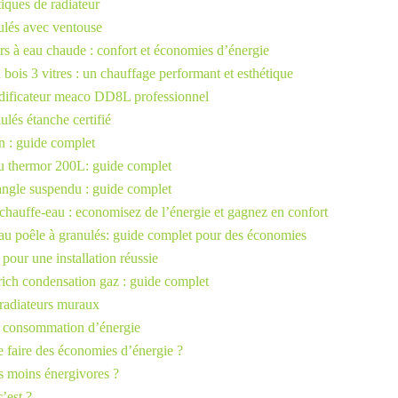
iques de radiateur
ulés avec ventouse
rs à eau chaude : confort et économies d’énergie
 bois 3 vitres : un chauffage performant et esthétique
idificateur meaco DD8L professionnel
lés étanche certifié
gn : guide complet
u thermor 200L: guide complet
’angle suspendu : guide complet
chauffe-eau : economisez de l’énergie et gagnez en confort
au poêle à granulés: guide complet pour des économies
 pour une installation réussie
rich condensation gaz : guide complet
 radiateurs muraux
 sa consommation d’énergie
e faire des économies d’énergie ?
es moins énergivores ?
’est ?