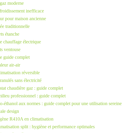
u gaz moderne
froidissement inefficace
ur pour maison ancienne
e traditionnelle
ets étanche
le chauffage électrique
ets ventouse
le guide complet
eur air-air
imatisation réversible
nulés sans électricité
stat chaudière gaz : guide complet
milieu professionnel : guide complet
io-éthanol aux normes : guide complet pour une utilisation sereine
ale design
rigène R410A en climatisation
imatisation split : hygiène et performance optimales