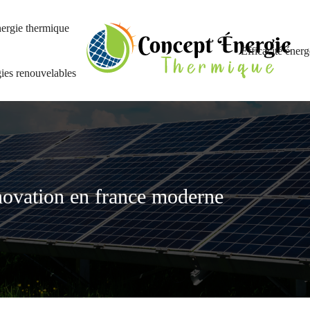
ergie thermique
Efficacité énerg
ies renouvelables
novation en france moderne