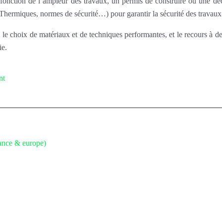
onction de l’ampleur des travaux, un permis de construire ou une décla
Thermiques, normes de sécurité…) pour garantir la sécurité des travaux 
le choix de matériaux et de techniques performantes, et le recours à des 
ie.
nt
rance & europe)