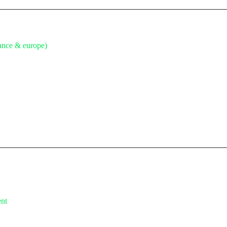
rance & europe)
ent