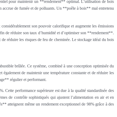
sentiel pour maintenir un **rendement** optimal. L’utilisation de bois
n accrue de fumée et de polluants. Un **poêle à bois** mal entretenu
t considérablement son pouvoir calorifique et augmente les émissions
 afin de réduire son taux d’humidité et d’optimiser son **rendement**.
t de réduire les risques de feu de cheminée. Le stockage idéal du bois
ombustible brûlée. Ce système, combiné à une conception optimisée du
et également de maintenir une température constante et de réduire les
ge** régulier et performant.
. Cette performance supérieure est due à la qualité standardisée des
mes de contrôle sophistiqués qui ajustent l’alimentation en air et en
ulés** atteignent même un rendement exceptionnel de 98% grâce à des