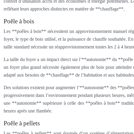
confort d’utilisation accru et des économies d’énergie potentielles.
reflétant leurs approches distinctes en matière de **chauffage**.
Poêle à bois
Les **poêles à bois** nécessitent un approvisionnement manuel régu
foyer, le type de bois utilisé, et la puissance de chauffe souhaitée. 
taille standard nécessite un réapprovisionnement toutes les 2 à 4 heur
La taille du foyer a un impact direct sur l’**autonomie** du **poêle
un foyer plus grand nécessite également plus de bois pour atteindre 
adapté aux besoins de **chauffage** de l’habitation et aux habitudes
Des solutions existent pour augmenter l’**autonomie** des **poêles à
progressivement dans l’environnement pendant plusieurs heures, même 
une **autonomie** supérieure à celle des **poêles à bois** traditio
heures après une flambée.
Poêle à pellets
Les **poêles à pellets** sont équipés d’un système d’alimentation