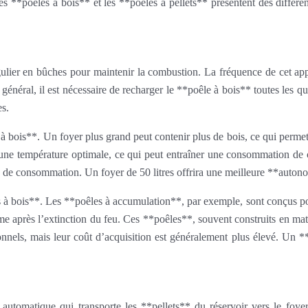
 Les **poêles à bois** et les **poêles à pellets** présentent des diffé
lier en bûches pour maintenir la combustion. La fréquence de cet app
En général, il est nécessaire de recharger le **poêle à bois** toutes le
es.
 à bois**. Un foyer plus grand peut contenir plus de bois, ce qui perme
une température optimale, ce qui peut entraîner une consommation de c
 de consommation. Un foyer de 50 litres offrira une meilleure **autono
 bois**. Les **poêles à accumulation**, par exemple, sont conçus pour
après l’extinction du feu. Ces **poêles**, souvent construits en matéri
nnels, mais leur coût d’acquisition est généralement plus élevé. Un 
 automatique qui transporte les **pellets** du réservoir vers le fo