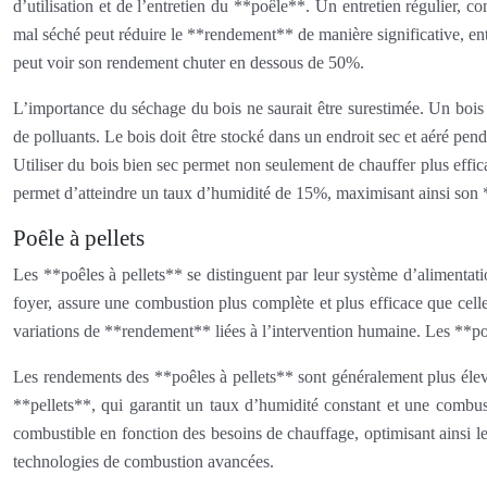
d’utilisation et de l’entretien du **poêle**. Un entretien régulier, 
mal séché peut réduire le **rendement** de manière significative, e
peut voir son rendement chuter en dessous de 50%.
L’importance du séchage du bois ne saurait être surestimée. Un bois
de polluants. Le bois doit être stocké dans un endroit sec et aéré pe
Utiliser du bois bien sec permet non seulement de chauffer plus effic
permet d’atteindre un taux d’humidité de 15%, maximisant ainsi son
Poêle à pellets
Les **poêles à pellets** se distinguent par leur système d’alimenta
foyer, assure une combustion plus complète et plus efficace que cell
variations de **rendement** liées à l’intervention humaine. Les **po
Les rendements des **poêles à pellets** sont généralement plus élev
**pellets**, qui garantit un taux d’humidité constant et une combust
combustible en fonction des besoins de chauffage, optimisant ainsi
technologies de combustion avancées.