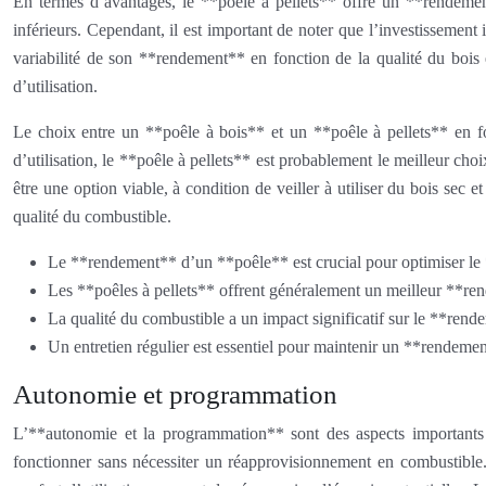
En termes d’avantages, le **poêle à pellets** offre un **rendement
inférieurs. Cependant, il est important de noter que l’investissement
variabilité de son **rendement** en fonction de la qualité du bois et
d’utilisation.
Le choix entre un **poêle à bois** et un **poêle à pellets** en fo
d’utilisation, le **poêle à pellets** est probablement le meilleur choi
être une option viable, à condition de veiller à utiliser du bois se
qualité du combustible.
Le **rendement** d’un **poêle** est crucial pour optimiser le
Les **poêles à pellets** offrent généralement un meilleur **re
La qualité du combustible a un impact significatif sur le **rend
Un entretien régulier est essentiel pour maintenir un **rendeme
Autonomie et programmation
L’**autonomie et la programmation** sont des aspects importants
fonctionner sans nécessiter un réapprovisionnement en combustible.