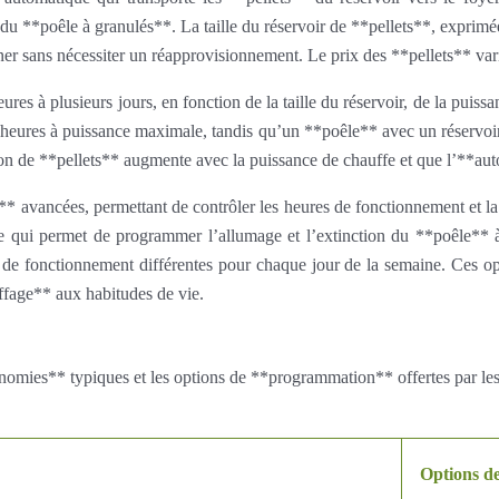
 **poêle à granulés**. La taille du réservoir de **pellets**, exprimé
er sans nécessiter un réapprovisionnement. Le prix des **pellets** vari
s à plusieurs jours, en fonction de la taille du réservoir, de la puiss
 heures à puissance maximale, tandis qu’un **poêle** avec un réservoi
ion de **pellets** augmente avec la puissance de chauffe et que l’**auto
** avancées, permettant de contrôler les heures de fonctionnement et l
rie qui permet de programmer l’allumage et l’extinction du **poêle**
e fonctionnement différentes pour chaque jour de la semaine. Ces opt
ffage** aux habitudes de vie.
onomies** typiques et les options de **programmation** offertes par les
Options d