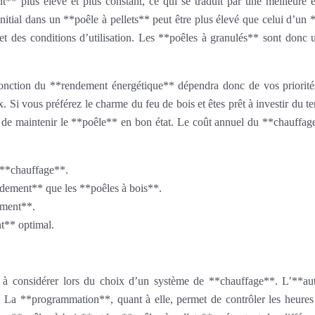
** plus élevé et plus constant, ce qui se traduit par une meilleure e
 initial dans un **poêle à pellets** peut être plus élevé que celui d’un
 des conditions d’utilisation. Les **poêles à granulés** sont donc un 
nction du **rendement énergétique** dépendra donc de vos priorités. 
x. Si vous préférez le charme du feu de bois et êtes prêt à investir du 
c et de maintenir le **poêle** en bon état. Le coût annuel du **chauffa
 **chauffage**.
ndement** que les **poêles à bois**.
ement**.
nt** optimal.
 à considérer lors du choix d’un système de **chauffage**. L’**aut
 La **programmation**, quant à elle, permet de contrôler les heures