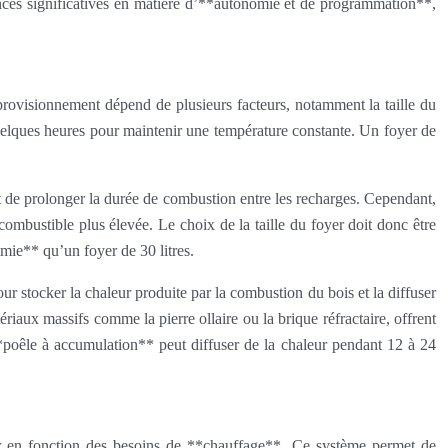
rences significatives en matière d’**autonomie et de programmation**,
rovisionnement dépend de plusieurs facteurs, notamment la taille du
s quelques heures pour maintenir une température constante. Un foyer de
t de prolonger la durée de combustion entre les recharges. Cependant,
ombustible plus élevée. Le choix de la taille du foyer doit donc être
mie** qu’un foyer de 30 litres.
 stocker la chaleur produite par la combustion du bois et la diffuser
aux massifs comme la pierre ollaire ou la brique réfractaire, offrent
**poêle à accumulation** peut diffuser de la chaleur pendant 12 à 24
yer en fonction des besoins de **chauffage**. Ce système permet de