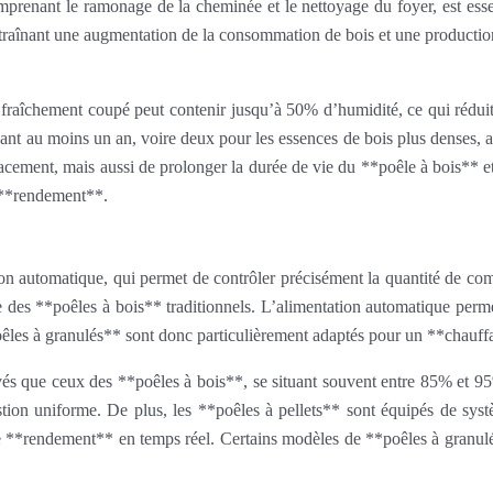
comprenant le ramonage de la cheminée et le nettoyage du foyer, est es
ntraînant une augmentation de la consommation de bois et une productio
 fraîchement coupé peut contenir jusqu’à 50% d’humidité, ce qui rédui
ndant au moins un an, voire deux pour les essences de bois plus denses,
acement, mais aussi de prolonger la durée de vie du **poêle à bois** e
 **rendement**.
tion automatique, qui permet de contrôler précisément la quantité de c
e des **poêles à bois** traditionnels. L’alimentation automatique perm
êles à granulés** sont donc particulièrement adaptés pour un **chauffa
és que ceux des **poêles à bois**, se situant souvent entre 85% et 95%
ion uniforme. De plus, les **poêles à pellets** sont équipés de systè
 le **rendement** en temps réel. Certains modèles de **poêles à gran