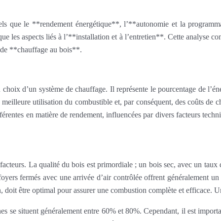
els que le **rendement énergétique**, l’**autonomie et la programmat
que les aspects liés à l’**installation et à l’entretien**. Cette analyse
e de **chauffage au bois**.
 choix d’un système de chauffage. Il représente le pourcentage de l’én
e meilleure utilisation du combustible et, par conséquent, des coûts de
différentes en matière de rendement, influencées par divers facteurs t
cteurs. La qualité du bois est primordiale ; un bois sec, avec un taux 
 foyers fermés avec une arrivée d’air contrôlée offrent généralement un
n, doit être optimal pour assurer une combustion complète et efficace.
 se situent généralement entre 60% et 80%. Cependant, il est important