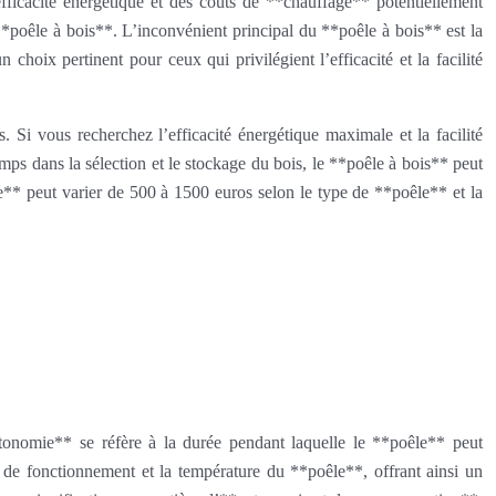
fficacité énergétique et des coûts de **chauffage** potentiellement
 **poêle à bois**. L’inconvénient principal du **poêle à bois** est la
choix pertinent pour ceux qui privilégient l’efficacité et la facilité
Si vous recherchez l’efficacité énergétique maximale et la facilité
temps dans la sélection et le stockage du bois, le **poêle à bois** peut
ge** peut varier de 500 à 1500 euros selon le type de **poêle** et la
onomie** se réfère à la durée pendant laquelle le **poêle** peut
 de fonctionnement et la température du **poêle**, offrant ainsi un