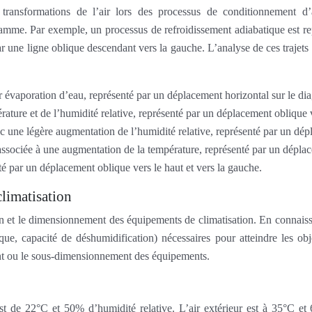
ransformations de l’air lors des processus de conditionnement d’ai
gramme. Par exemple, un processus de refroidissement adiabatique est re
 une ligne oblique descendant vers la gauche. L’analyse de ces trajets p
 évaporation d’eau, représenté par un déplacement horizontal sur le di
ature et de l’humidité relative, représenté par un déplacement oblique v
une légère augmentation de l’humidité relative, représenté par un dépla
ssociée à une augmentation de la température, représenté par un déplace
é par un déplacement oblique vers le haut et vers la gauche.
limatisation
 et le dimensionnement des équipements de climatisation. En connaissan
fique, capacité de déshumidification) nécessaires pour atteindre les 
nt ou le sous-dimensionnement des équipements.
st de 22°C et 50% d’humidité relative. L’air extérieur est à 35°C 