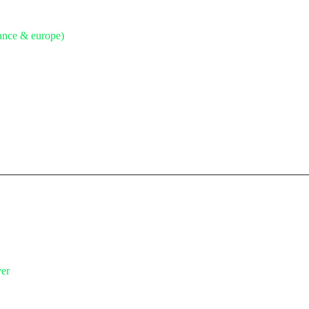
rance & europe)
ver