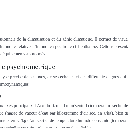
onnels de la climatisation et du génie climatique. Il permet de visual
midité relative, l’humidité spécifique et l’enthalpie. Cette représent
es équipements appropriés.
me psychrométrique
e précise de ses axes, de ses échelles et des différentes lignes qui 
thermodynamiques.
e
axes principaux. L’axe horizontal représente la température sèche de l
que (masse de vapeur d’eau par kilogramme d’air sec, en g/kg), bien qu
mide, en kJ/kg d’air sec) et de température humide constante (températu
es échelles est primordiale pour une analyse fiable.