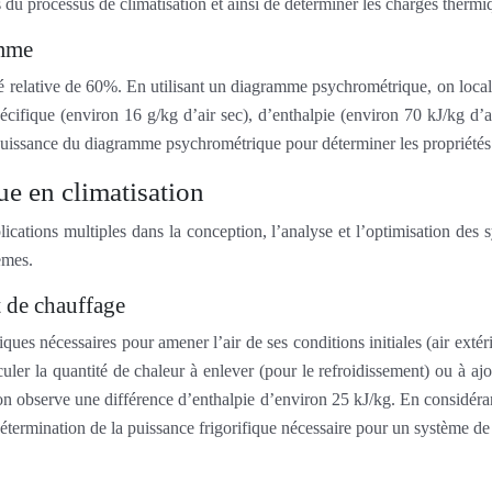
les du processus de climatisation et ainsi de déterminer les charges thermi
amme
 relative de 60%. En utilisant un diagramme psychrométrique, on locali
pécifique (environ 16 g/kg d’air sec), d’enthalpie (environ 70 kJ/kg d
puissance du diagramme psychrométrique pour déterminer les propriétés 
e en climatisation
ations multiples dans la conception, l’analyse et l’optimisation des sy
èmes.
t de chauffage
 nécessaires pour amener l’air de ses conditions initiales (air extérie
culer la quantité de chaleur à enlever (pour le refroidissement) ou à a
n observe une différence d’enthalpie d’environ 25 kJ/kg. En considéra
étermination de la puissance frigorifique nécessaire pour un système de 