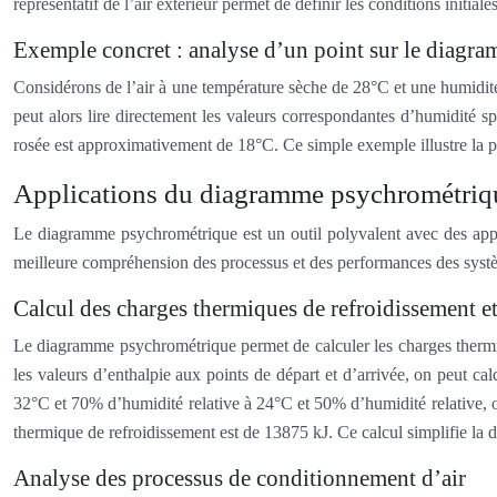
représentatif de l’air extérieur permet de définir les conditions initia
Exemple concret : analyse d’un point sur le diagr
Considérons de l’air à une température sèche de 28°C et une humidité
peut alors lire directement les valeurs correspondantes d’humidité s
rosée est approximativement de 18°C. Ce simple exemple illustre la 
Applications du diagramme psychrométriqu
Le diagramme psychrométrique est un outil polyvalent avec des applic
meilleure compréhension des processus et des performances des syst
Calcul des charges thermiques de refroidissement e
Le diagramme psychrométrique permet de calculer les charges thermiques
les valeurs d’enthalpie aux points de départ et d’arrivée, on peut cal
32°C et 70% d’humidité relative à 24°C et 50% d’humidité relative, o
thermique de refroidissement est de 13875 kJ. Ce calcul simplifie la d
Analyse des processus de conditionnement d’air