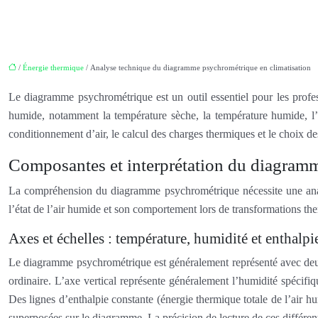
/
Énergie thermique
/ Analyse technique du diagramme psychrométrique en climatisation
Le diagramme psychrométrique est un outil essentiel pour les professi
humide, notamment la température sèche, la température humide, l’hu
conditionnement d’air, le calcul des charges thermiques et le choix d
Composantes et interprétation du diagram
La compréhension du diagramme psychrométrique nécessite une analys
l’état de l’air humide et son comportement lors de transformations 
Axes et échelles : température, humidité et enthalpi
Le diagramme psychrométrique est généralement représenté avec deux 
ordinaire. L’axe vertical représente généralement l’humidité spécifi
Des lignes d’enthalpie constante (énergie thermique totale de l’air hu
superposées sur le diagramme. La précision de lecture de ces différent