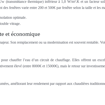
 Uw (transmittance thermique) inférieur à 1,0 W/m².K et un facteur so
t des fenêtres varie entre 200 et 500€ par fenêtre selon la taille et les
solation optimale.
double vitrage.
nte et économique
jeur. Son remplacement ou sa modernisation est souvent rentable. Voici
r pour chauffer l’eau d’un circuit de chauffage. Elles offrent un ex
lativement élevé (entre 8000€ et 15000€), mais le retour sur investissem
umées, améliorant leur rendement par rapport aux chaudières traditionne