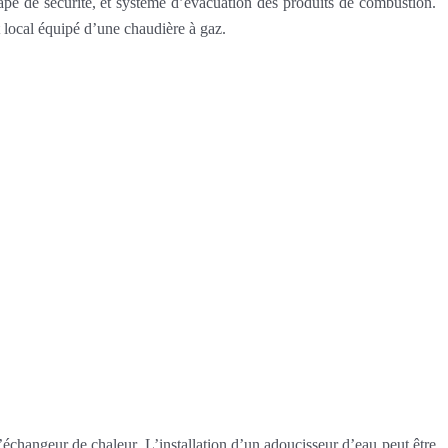
ape de sécurité, et système d’évacuation des produits de combustion.
t local équipé d’une chaudière à gaz.
l’échangeur de chaleur. L’installation d’un adoucisseur d’eau peut être