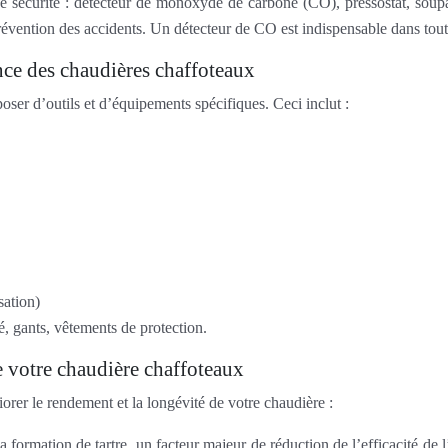
de sécurité : détecteur de monoxyde de carbone (CO), pressostat, soup
a prévention des accidents. Un détecteur de CO est indispensable dans tou
nce des chaudières chaffoteaux
oser d’outils et d’équipements spécifiques. Ceci inclut :
sation)
é, gants, vêtements de protection.
e votre chaudière chaffoteaux
orer le rendement et la longévité de votre chaudière :
a formation de tartre, un facteur majeur de réduction de l’efficacité de 