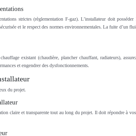
mentations
ations strictes (règlementation F-gaz). L’installateur doit posséder le
sécurisée et le respect des normes environnementales. La fuite d’un flui
uffage existant (chaudière, plancher chauffant, radiateurs), assurez-v
formances et engendrer des dysfonctionnements.
nstallateur
eux du projet.
allateur
tion claire et transparente tout au long du projet. Il doit répondre à v
eur