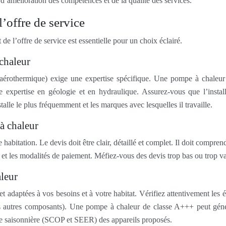
’amélioration des compétences et de la qualité des services.
’offre de service
de l’offre de service est essentielle pour un choix éclairé.
chaleur
érothermique) exige une expertise spécifique. Une pompe à chaleur 
e expertise en géologie et en hydraulique. Assurez-vous que l’inst
lle le plus fréquemment et les marques avec lesquelles il travaille.
à chaleur
abitation. Le devis doit être clair, détaillé et complet. Il doit compren
c.) et les modalités de paiement. Méfiez-vous des devis trop bas ou trop
aleur
 adaptées à vos besoins et à votre habitat. Vérifiez attentivement les 
les autres composants). Une pompe à chaleur de classe A+++ peut gé
ce saisonnière (SCOP et SEER) des appareils proposés.